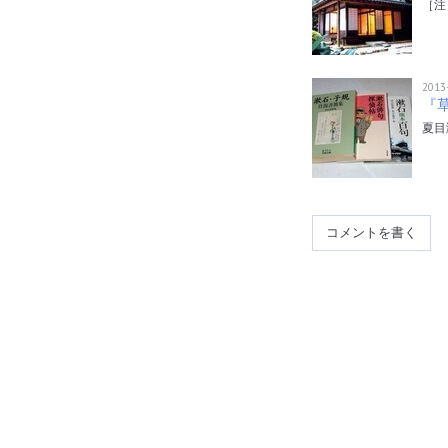
［注
2013
『
夏目
コメントを書く