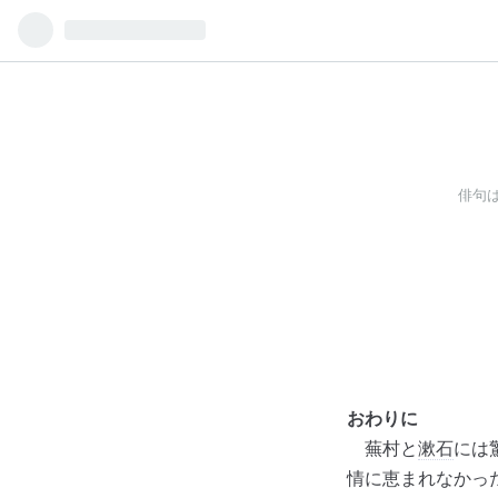
俳句
おわりに
蕪村と
漱石
には
情に恵まれなかっ