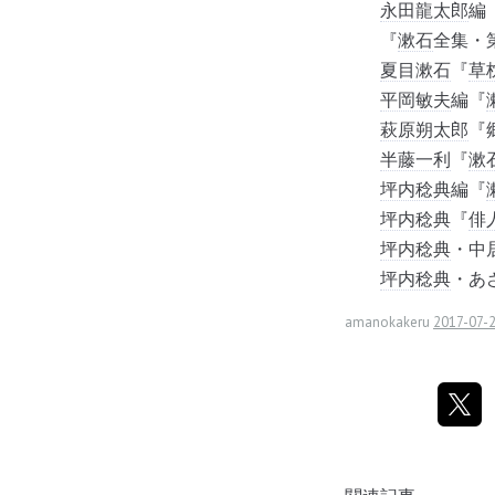
永田龍太郎
編
『
漱石
全集・
夏目漱石
『
草
平岡敏夫
編『
萩原朔太郎
『
半藤一利
『
漱
坪内稔典
編『
坪内稔典
『
俳
坪内稔典
・中
坪内稔典
・あ
amanokakeru
2017-07-2