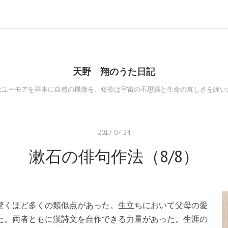
天野 翔のうた日記
はユーモアを基本に自然の機微を、短歌は宇宙の不思議と生命の哀しさを詠い
2017
-
07
-
24
漱石の俳句作法（8/8）
驚くほど多くの類似点があった。生立ちにおいて父母の愛
た。両者ともに
漢詩
文を自作できる力量があった。生涯の