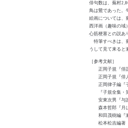
俳句数は、蕪村2,8
鳥は鶯であった。
絵画については、
西洋画（趣味の域
心筋梗塞
との説あ
特筆すべきは、蕪
うして見て来ると
［参考文献］
正岡子規
『
俳
正岡子規
『
俳
正岡律子編『子規
『子規全集・第
安東次男『
与
森本哲郎
『月
和田茂樹編『
松本松吉編著