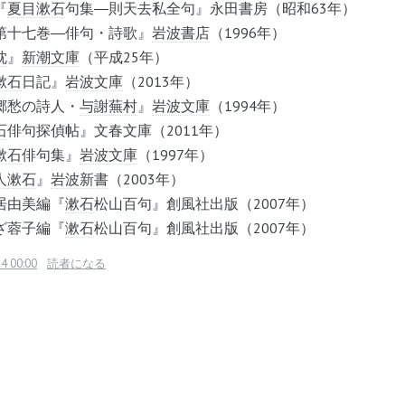
『
夏目漱石
句集―則天去私全句』永田書房（昭和63年）
第十七巻―俳句・詩歌』
岩波書店
（1996年）
枕
』
新潮文庫
（平成25年）
漱石
日記』
岩波文庫
（2013年）
郷愁の詩人・
与謝蕪村
』
岩波文庫
（1994年）
石
俳句探偵帖』文春文庫（2011年）
漱石
俳句集』
岩波文庫
（1997年）
人
漱石
』
岩波新書
（2003年）
居由美編『
漱石
松山百句』創風社出版（2007年）
ざ蓉子編『
漱石
松山百句』創風社出版（2007年）
4 00:00
読者になる