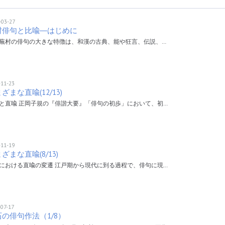
-03-27
村俳句と比喩―はじめに
蕪村の俳句の大きな特徴は、和漢の古典、能や狂言、伝説、…
-11-23
ざまな直喩(12/13)
と直喩 正岡子規の『俳諧大要』「俳句の初歩」において、初…
-11-19
ざまな直喩(8/13)
における直喩の変遷 江戸期から現代に到る過程で、俳句に現…
-07-17
の俳句作法（1/8）