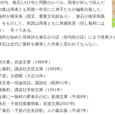
00句、
漱石
2,425句と同数のレベル。両者が好んで詠んだ
句集は両者とも死後一年目にに弟子たちが編集出版した。
蕪村が
南宋
画（国宝、
重要文化財
あり）、
漱石
が
南宋
画風
）をものした。死因は両者ともに胃腸疾患（但し蕪村には
り） 等々である。
村が始めた俳体詩を
漱石
が小説（俳句的小説）にまで発展さ
漱石
は近代に蕪村を継承した作家と思われてならない。
諧
大要』
岩波文庫
（1988年）
人
蕪村』
講談社文芸文庫
（1999年）
』大鐙閣（大正10年）
五巻―俳論俳話』
講談社
（昭和51年）
謝蕪村
』
講談社学術文庫
（1991年）
は東にー蕪村の夢
漱石
の幻』
新潮文庫
（平成9年）
漱石
・子規往復書簡集』
岩波文庫
(2007年)
『
漱石
・子規の交友詩歌』人の森出版（平成7年）