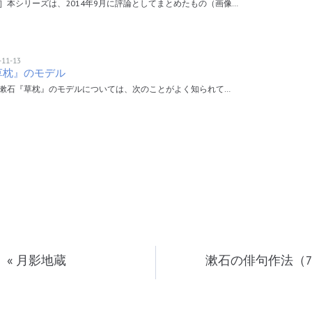
］本シリーズは、2014年9月に評論としてまとめたもの（画像…
-11-13
草枕』のモデル
漱石『草枕』のモデルについては、次のことがよく知られて…
«
月影地蔵
漱石の俳句作法（7