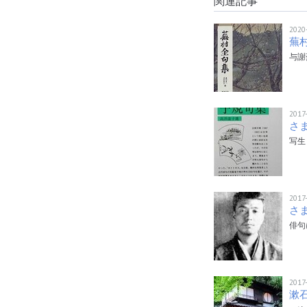
関連記事
2020
蕪
与謝
2017
さま
写生
2017
さま
俳句
2017
漱石