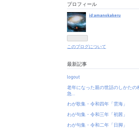
プロフィール
id:amanokakeru
このブログについて
最新記事
logout
老年になった親の世話のしかたの
急…
わが歌集・令和四年「雲海」
わが句集・令和三年「初茜」
わが句集・令和二年「日脚」