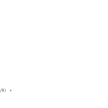
/8）
»