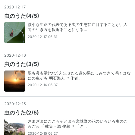
2020
-
12
-
17
虫のうた(4/5)
微小な生命の代表である虫の生態に注目することが、人
間の生き方を観返ることになる…
2020-12-17 06:31
2020
-
12
-
16
虫のうた(3/5)
眼も鼻も潰(つひ)え失せたる身の果にしみつきて鳴くはな
にの虫ぞも 明石海人 ＊作者…
2020-12-16 06:37
2020
-
12
-
15
虫のうた(2/5)
さまざまにこころぞとまる宮城野の花のいろいろ虫のこ
ゑごゑ 千載集・源 俊頼 ＊「さ…
2020-12-15 06:27