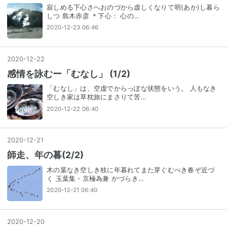
寂しめる下心さへおのづから虚しくなりて明(あか)し暮ら
しつ 島木赤彦 ＊下心： 心の…
2020-12-23 06:46
2020
-
12
-
22
感情を詠むー「むなし」 (1/2)
「むなし」は、空虚でからっぽな状態をいう。 人もなき
空しき家は草枕旅にまさりて苦…
2020-12-22 06:40
2020
-
12
-
21
師走、年の暮(2/2)
木の葉なき空しき枝に年暮れてまた芽ぐむべき春ぞ近づ
く 玉葉集・京極為兼 かづらき…
2020-12-21 06:40
2020
-
12
-
20