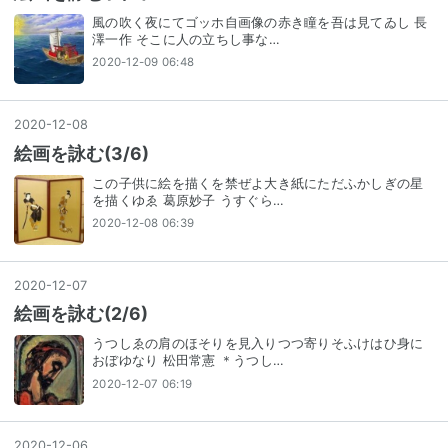
風の吹く夜にてゴッホ自画像の赤き瞳を吾は見てゐし 長
澤一作 そこに人の立ちし事な…
2020-12-09 06:48
2020
-
12
-
08
絵画を詠む(3/6)
この子供に絵を描くを禁ぜよ大き紙にただふかしぎの星
を描くゆゑ 葛原妙子 うすぐら…
2020-12-08 06:39
2020
-
12
-
07
絵画を詠む(2/6)
うつしゑの肩のほそりを見入りつつ寄りそふけはひ身に
おぼゆなり 松田常憲 ＊うつし…
2020-12-07 06:19
2020
-
12
-
06