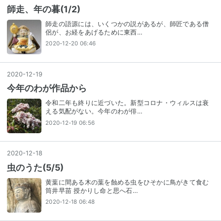
師走、年の暮(1/2)
師走の語源には、いくつかの説があるが、師匠である僧
侶が、お経をあげるために東西…
2020-12-20 06:46
2020
-
12
-
19
今年のわが作品から
令和二年も終りに近づいた。新型コロナ・ウィルスは衰
える気配がない。今年のわが俳…
2020-12-19 06:56
2020
-
12
-
18
虫のうた(5/5)
黄葉に間ある木の葉を蝕める虫をひそかに鳥がきて食む
筒井早苗 授かりし命と思へ石…
2020-12-18 06:48