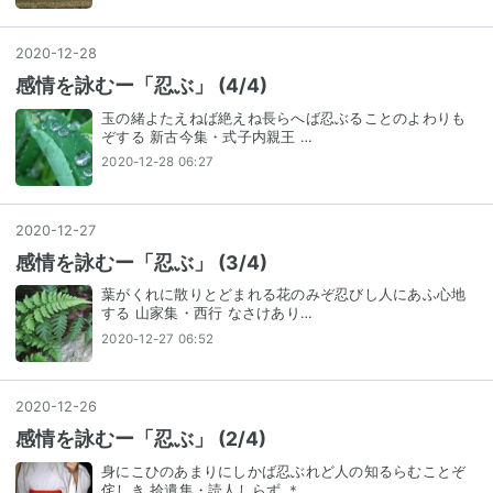
2020
-
12
-
28
感情を詠むー「忍ぶ」 (4/4)
玉の緒よたえねば絶えね長らへば忍ぶることのよわりも
ぞする 新古今集・式子内親王 …
2020-12-28 06:27
2020
-
12
-
27
感情を詠むー「忍ぶ」 (3/4)
葉がくれに散りとどまれる花のみぞ忍びし人にあふ心地
する 山家集・西行 なさけあり…
2020-12-27 06:52
2020
-
12
-
26
感情を詠むー「忍ぶ」 (2/4)
身にこひのあまりにしかば忍ぶれど人の知るらむことぞ
侘しき 拾遺集・読人しらず ＊…