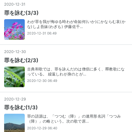
2020
-
12
-
31
罪を詠む(3/3)
わが罪を我が悔ゆる時わが命如何(いか)にかならむ哀(か
な)しよ吾妹(わぎも) 伊藤佐千…
2020-12-31 06:49
2020
-
12
-
30
罪を詠む(2/3)
古典和歌では、罪を詠んだのは僧侶に多く、釋教歌にな
っている。 繰返しわが身のとが…
2020-12-30 06:49
2020
-
12
-
29
罪を詠む(1/3)
罪の語源は、「つつむ（障）」の連用形名詞「つつみ
（障）」の略という。次の歌で原…
2020-12-29 06:40