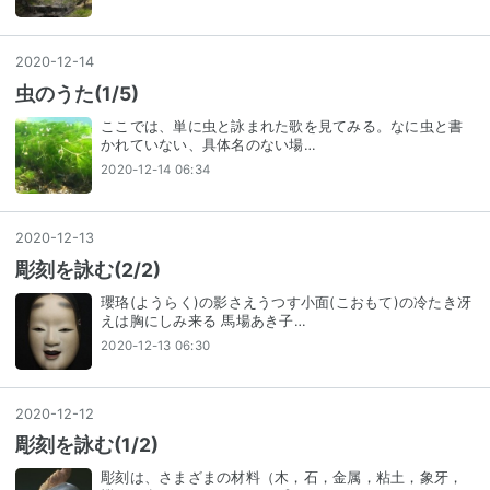
2020
-
12
-
14
虫のうた(1/5)
ここでは、単に虫と詠まれた歌を見てみる。なに虫と書
かれていない、具体名のない場…
2020-12-14 06:34
2020
-
12
-
13
彫刻を詠む(2/2)
瓔珞(ようらく)の影さえうつす小面(こおもて)の冷たき冴
えは胸にしみ来る 馬場あき子…
2020-12-13 06:30
2020
-
12
-
12
彫刻を詠む(1/2)
彫刻は、さまざまの材料（木，石，金属，粘土，象牙，