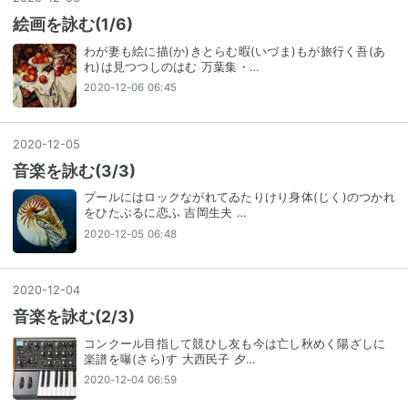
絵画を詠む(1/6)
わが妻も絵に描(か)きとらむ暇(いづま)もが旅行く吾(あ
れ)は見つつしのはむ 万葉集・…
2020-12-06 06:45
2020
-
12
-
05
音楽を詠む(3/3)
プールにはロックながれてゐたりけり身体(じく)のつかれ
をひたぶるに恋ふ 吉岡生夫 …
2020-12-05 06:48
2020
-
12
-
04
音楽を詠む(2/3)
コンクール目指して競ひし友も今は亡し秋めく陽ざしに
楽譜を曝(さら)す 大西民子 夕…
2020-12-04 06:59