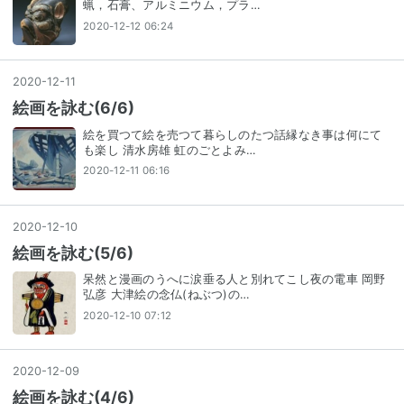
蝋，石膏、アルミニウム，プラ…
2020-12-12 06:24
2020
-
12
-
11
絵画を詠む(6/6)
絵を買つて絵を売つて暮らしのたつ話縁なき事は何にて
も楽し 清水房雄 虹のごとよみ…
2020-12-11 06:16
2020
-
12
-
10
絵画を詠む(5/6)
呆然と漫画のうへに涙垂る人と別れてこし夜の電車 岡野
弘彦 大津絵の念仏(ねぶつ)の…
2020-12-10 07:12
2020
-
12
-
09
絵画を詠む(4/6)